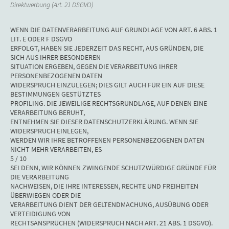
Direktwerbung (Art. 21 DSGVO)
WENN DIE DATENVERARBEITUNG AUF GRUNDLAGE VON ART. 6 ABS. 1
LIT. E ODER F DSGVO
ERFOLGT, HABEN SIE JEDERZEIT DAS RECHT, AUS GRÜNDEN, DIE
SICH AUS IHRER BESONDEREN
SITUATION ERGEBEN, GEGEN DIE VERARBEITUNG IHRER
PERSONENBEZOGENEN DATEN
WIDERSPRUCH EINZULEGEN; DIES GILT AUCH FÜR EIN AUF DIESE
BESTIMMUNGEN GESTÜTZTES
PROFILING. DIE JEWEILIGE RECHTSGRUNDLAGE, AUF DENEN EINE
VERARBEITUNG BERUHT,
ENTNEHMEN SIE DIESER DATENSCHUTZERKLÄRUNG. WENN SIE
WIDERSPRUCH EINLEGEN,
WERDEN WIR IHRE BETROFFENEN PERSONENBEZOGENEN DATEN
NICHT MEHR VERARBEITEN, ES
5 / 10
SEI DENN, WIR KÖNNEN ZWINGENDE SCHUTZWÜRDIGE GRÜNDE FÜR
DIE VERARBEITUNG
NACHWEISEN, DIE IHRE INTERESSEN, RECHTE UND FREIHEITEN
ÜBERWIEGEN ODER DIE
VERARBEITUNG DIENT DER GELTENDMACHUNG, AUSÜBUNG ODER
VERTEIDIGUNG VON
RECHTSANSPRÜCHEN (WIDERSPRUCH NACH ART. 21 ABS. 1 DSGVO).